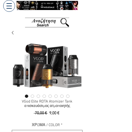
+30 6945813370
/
+357 99686618
VGod Elite RDTA Atomizer Tank
επισκευάσιμος ατμοποιητής
Κανονική
Τιμή
 70,00 € 
9,00 €
τιμή
Έκπτωσης
ΧΡΩΜΑ / COLOR
*