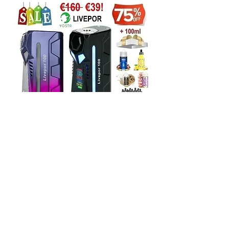
YOSTA LIVEPOR 100W Mods
ηλεκτρονικού τσιγάρου + 100ml
Υγρά άτμισης
Εξαντλημένο
Φόρτωση περισσοτέρων