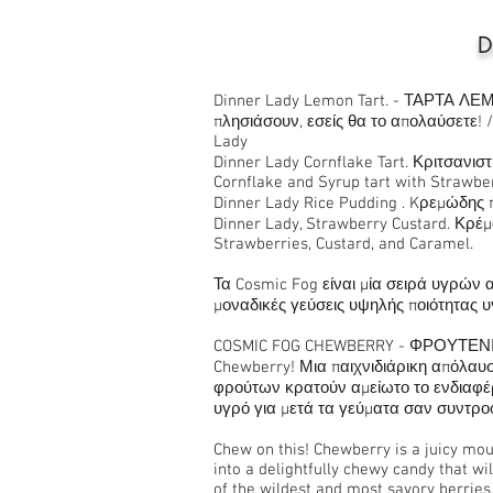
D
Dinner Lady Lemon Tart. - ΤΑΡΤΑ ΛΕ
πλησιάσουν, εσείς θα το απολαύσετε! /
Lady
Dinner Lady Cornflake Tart. Κριτσανιστ
Cornflake and Syrup tart with Strawbe
Dinner Lady Rice Pudding . Kρεμώδης
Dinner Lady, Strawberry Custard. Κρέ
Strawberries, Custard, and Caramel.
Τα Cosmic Fog είναι μία σειρά υγρών
μοναδικές γεύσεις υψηλής ποιότητας υγ
COSMIC FOG CHEWBERRY - ΦΡΟΥΤΕ
Chewberry! Μια παιχνιδιάρικη απόλαυ
φρούτων κρατούν αμείωτο το ενδιαφέρ
υγρό για μετά τα γεύματα σαν συντρο
Chew on this! Chewberry is a juicy mout
into a delightfully chewy candy that w
of the wildest and most savory berrie