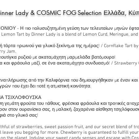
inner Lady & COSMIC FOG
Selection Ελλάδα, Κύ
ΜΟΝΙΟΥ - Η πιο πολυσυζητημένη γεύση των τελευταίων μηνών έφτα
 Lemon Tart by Dinner Lady is a blend of Lemon Curd, Meringue, and 
ή τάρτα πρωινού για γλυκό ξεκίνημα της ημέρας! / Cornflake Tart by 
rry Jam.
 πουτίγκα ρυζιού με ακαταμάχητη μαρμελάδα βατόμουρο !
μα και φράουλα μαζί, σε ένα ακαταμάχητο συνδυασμό! / Strawberry Cu
 αναπλήρωσης από την Καλιφόρνια που δημιουργήθηκαν με έναν και 
ρών που έχει δει ποτέ η ατμιστική κοινότητα.
ΝΙΑ ΤΣΙΧΛΟΦΟΥΣΚΑ
ση γεμάτη φρούτα του πάθους, φρέσκια φράουλα και τροπικές αποχρ
ον στον ουρανίσκο σας, η μαλακή, ζαχαρένια αίσθηση τσιχλόφουσκας
φιά στο γλυκό σας!
hful of strawberries, sweet passion fruit, and our secret blend of tro
ill leave you begging for more. Chewberry is guaranteed to fulfill yo
s on the planet. Indulge your sweet candy senses and escape with Co