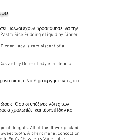
προ
σε! Πολλοί έχουν προσπαθήσει να την
Pastry.Rice Pudding eLiquid by Dinner
Dinner Lady is reminiscent of a
stard by Dinner Lady is a blend of
μόνο σκοπό. Να δημιουργήσουν τις πιο
ώσεις! Όσο οι υπόξινες νότες των
 αιχμαλωτίζει και τέρπει! Ιδανικό
pical delights. All of this ﬂavor packed
ur sweet tooth. A phenomenal concoction
smic Fog's Chewberry Vape Juice.