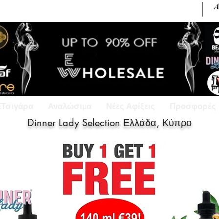
+30 6945813370 / +357 99686618
ΕΤσιγάρα
Αναλώσιμα
Νέες Αφίξεις
Προσφορές
Dinner Lady Selection Ελλάδα, Κύπρο