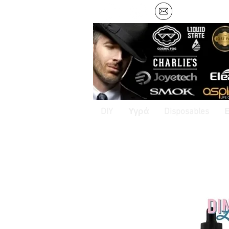
DIY
Υγρά
Disposables