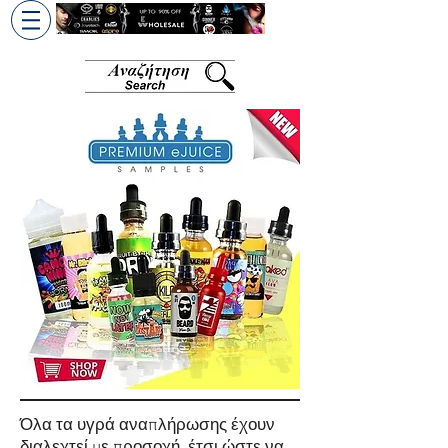
+30 6945813370
/
+357 99686618
Όλα τα υγρά αναπλήρωσης έχουν
διαλεχτεί με προσοχή, έτσι ώστε να