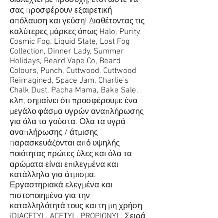
σας προσφέρουν εξαιρετική
απόλαυση και γεύση! Διαθέτοντας τις
καλύτερες μάρκες όπως
Halo
,
Purity
,
Cosmic Fog,
Liquid State
,
Lost Fog
Collection
,
Dinner Lady, Summer
Holidays,
Beard Vape Co, Beard
Colours
, Punch,
Cuttwood, Cuttwood
Reimagined
,
Space Jam
,
Charlie's
Chalk Dust, Pacha Mama, Bake Sale
,
κλπ, σημαίνει ότι προσφέρουμε ένα
μεγάλο φάσμα υγρών αναπλήρωσης
για όλα τα γούστα. Ολα τα υγρά
αναπλήρωσης / άτμισης
παρασκευάζονται από υψηλής
ποιότητας πρώτες ύλες και όλα τα
αρώματα είναι επιλεγμένα και
κατάλληλα για άτμισμα.
Εργαστηριακά ελεγμένα και
πιστοποιημένα για την
καταλληλότητά τους και τη μη χρήση
iDIACETYL, ACETYL, PROPIONYL. Σειρά