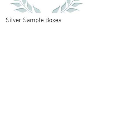
Silver Sample Boxes
€40
Silver Premium E-Liquids Sample Boxes
/ Δημοφιλή Υγρά άτμισης 200 ml
60-70 ml Ποικιλία / Variety : Halo, Cosmic
Fog, Liquid State, Lost Fog Collection,
Beard Vape Co, Teleos, Charlie's Chalk
Dust, Dinner Lady, V2 Platinum, Black Note,
XEO, MigVapor (MigCigs), Mt Baker Vapor,
Space Jam, Mr. Good Vape, The Vapor Chef,
VaporFi, Five Pawns, etc
+
130-140 ml Ποικιλία / Variety
: Hangsen, Joyetech, Liqua, JW'Light, All
Saints, Decadent Vapours, Suicide
Bunny, The Ark, 4U, MOLIQ, Flavor Attack,
Elda, Vista Vapor, Henley Vape, Breazy,
Virgin Vapor, etc.