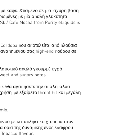
ρμέ καφέ. Χτισμένο σε μια ισχυρή βάση
ηρωμένες με μία απαλή γλυκύτητα.
. / Cafe Mocha from Purity eLiquids is
 Cordoba που αποτελείται από πλούσια
υ αγαπημένου σας high-end πούρου σε
πολαυστικό απαλό γκουρμέ υγρό
sweet and sugary notes.
ce. Θα αγαπήσετε την απαλή, αλλά
ήση, με εξαίρετο throat hit και μεγάλη
 mix.
απνού με καταπληκτικό χτύπημα στον
στα όρια της δυναμικής ενός ελαφρού
 Tobacco flavour.