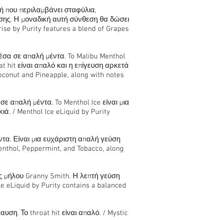
ή που περιλαμβάνει σταφύλια,
ύσης. Η μοναδική αυτή σύνθεση θα δώσει
se by Purity features a blend of Grapes
έσα σε απαλή μέντα. To Malibu Menthol
at hit είναι απαλό και η επίγευση αρκετά
Coconut and Pineapple, along with notes
ε απαλή μέντα. To Menthol Ice είναι μια
ά. / Menthol Ice eLiquid by Purity
τα. Είναι μια ευχάριστη απαλή γεύση
Menthol, Peppermint, and Tobacco, along
ες μήλου Granny Smith. Η λεπτή γεύση
 eLiquid by Purity contains a balanced
υση. Το throat hit είναι απαλό. / Mystic