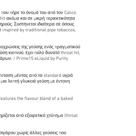
 που πήρε το όνομά του από τον Calico
hit ακόμα και σε μικρή περιεκτικότητα
μηρούς. Συστήνεται ιδιαίτερα σε όσους
 inspired by traditional pipe tobaccos,
αποχρώσεις της γεύσης ενός πραγματικού
ση καπνού, έχει πολύ δυνατό throat hit,
άρων. / Prime15 eLiquid by Purity
 ένταση μέντας από τα standard υγρά
 μια λεπτή γλυκειά γεύση με έντονη
features the flavour blend of a baked
ρίζεται από εξαιρετικό χτύπημα (throat
τσιγάρου χωρίς άλλες γεύσεις που