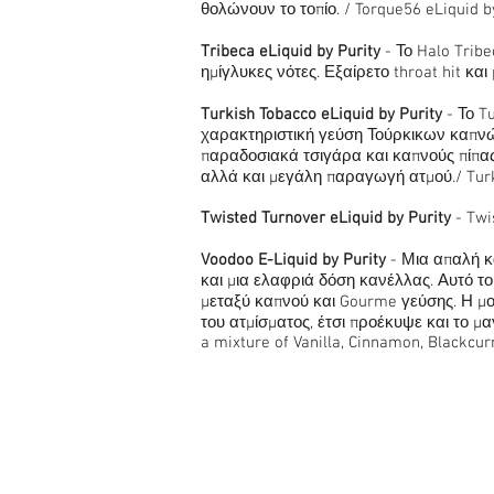
θολώνουν το τοπίο. / Torque56 eLiquid by
Tribeca eLiquid by Purity
- Το Halo Trib
ημίγλυκες νότες. Εξαίρετο throat hit και
Turkish Tobacco eLiquid by Purity
- Το T
χαρακτηριστική γεύση Τούρκικων καπνώ
παραδοσιακά τσιγάρα και καπνούς πίπας.
αλλά και μεγάλη παραγωγή ατμού./ Turkis
Twisted Turnover eLiquid by Purity
- Twi
Voodoo E-Liquid by Purity
- Μια απαλή κ
και μια ελαφριά δόση κανέλλας. Αυτό το
μεταξύ καπνού και Gourme γεύσης. Η μο
του ατμίσματος, έτσι προέκυψε και το μαγ
a mixture of Vanilla, Cinnamon, Blackcur