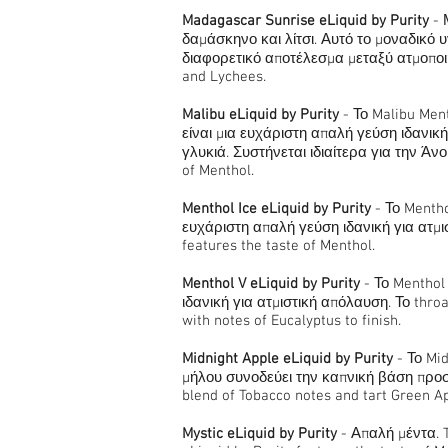
Madagascar Sunrise eLiquid by Purity
- 
δαμάσκηνο και λίτσι. Αυτό το μοναδικό
διαφορετικό αποτέλεσμα μεταξύ ατμοποιη
and Lychees.
Malibu eLiquid by Purity
- Το Malibu Me
είναι μια ευχάριστη απαλή γεύση ιδανική
γλυκιά. Συστήνεται ιδιαίτερα για την Άνο
of Menthol.
Menthol Ice eLiquid by Purity
- Το Mentho
ευχάριστη απαλή γεύση ιδανική για ατμισ
features the taste of Menthol.
Menthol V eLiquid by Purity
- Το Menthol
ιδανική για ατμιστική απόλαυση. Το throa
with notes of Eucalyptus to finish.
Midnight Apple eLiquid by Purity
- Το Mi
μήλου συνοδεύει την καπνική βάση προσφ
blend of Tobacco notes and tart Green Ap
Mystic eLiquid by Purity
- Απαλή μέντα. T