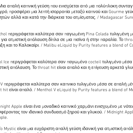
Μια απαλή καπνική γεύση που ενισχύεται από μια πολύπλοκη συνταγ
 υγρό, προσφέρει μια λεπτή ισορροπία μεταξύ καπνού και Gourme γε
τών αλλά και κατά την διάρκεια του ατμίσματος. / Madagascar Sunri
nthol περιγράφεται καλύτερα σαν παγωμένη Pina Colada τυλιγμένη μ
 για ατμιστική απόλαυση δίπλα σε μια πισίνα ή στην παραλία. Το thro
ιξη και το Καλοκαίρι. / Malibu eLiquid by Purity features a blend of 
l Ice περιγράφεται καλύτερα σαν παγωμένο cocteil τυλιγμένο μέσα σ
τική απόλαυση. Το throat hit είναι απαλό και η επίγευση αρκετά γλυκι
 V περιγράφεται καλύτερα σαν καπνικο τυλιγμένο μέσα σε απαλή μέν
t hit είναι απαλό. / Menthol V eLiquid by Purity features a blend of 
dnight Apple είναι ένα μοναδικό καπνικό χαρμάνι ενισχυμένο με νότ
έροντας τον ιδανικό συνδυασμό ξηρού και γλυκού. / Midnight Apple
ple.
o Mystic είναι μια ευχάριστη απαλή γεύση ιδανική για ατμιστική απόλα