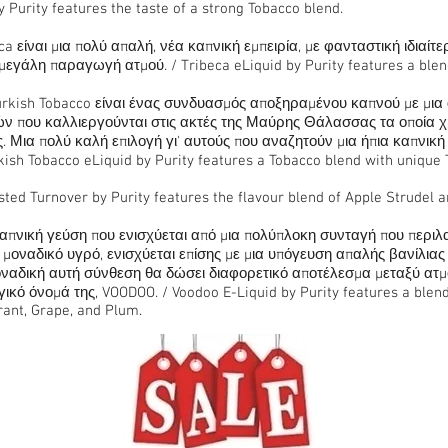
 Purity features the taste of a strong Tobacco blend.
eca είναι μια πολύ απαλή, νέα καπνική εμπειρία, με φανταστική ιδιαί
 μεγάλη παραγωγή ατμού. / Tribeca eLiquid by Purity features a blend
urkish Tobacco είναι ένας συνδυασμός αποξηραμένου καπνού με μια
ν που καλλιεργούνται στις ακτές της Μαύρης Θάλασσας τα οποία χ
 Μια πολύ καλή επιλογή γι' αυτούς που αναζητούν μια ήπια καπνική γ
h Tobacco eLiquid by Purity features a Tobacco blend with unique T
sted Turnover by Purity features the flavour blend of Apple Strudel a
απνική γεύση που ενισχύεται από μια πολύπλοκη συνταγή που περιλ
 μοναδικό υγρό, ενισχύεται επίσης με μια υπόγευση απαλής βανίλιας
ναδική αυτή σύνθεση θα δώσει διαφορετικό αποτέλεσμα μεταξύ ατμ
ικό όνομά της, VOODOO. / Voodoo E-Liquid by Purity features a blend 
rant, Grape, and Plum.