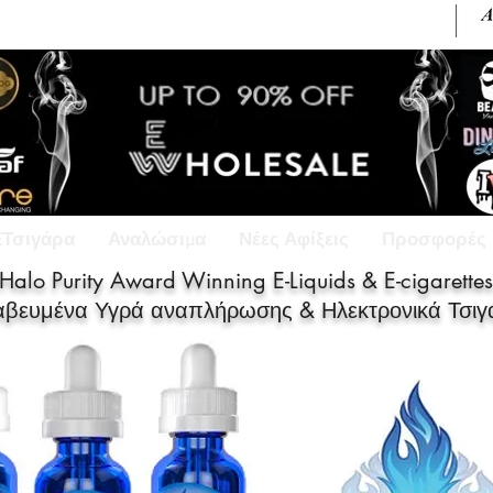
+30 6945813370 / +357 99686618
ΕΤσιγάρα
Αναλώσιμα
Νέες Αφίξεις
Προσφορές
Halo Purity Award Winning E-Liquids & E-cigarettes
αβευμένα Υγρά αναπλήρωσης & Ηλεκτρονικά Τσιγ