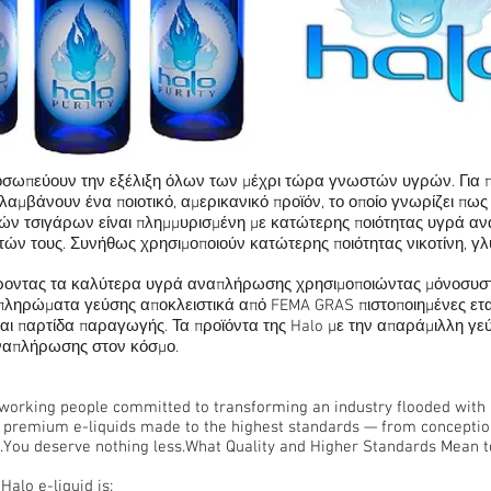
προσωπεύουν την εξέλιξη όλων των μέχρι τώρα γνωστών υγρών. Για 
 λαμβάνουν ένα ποιοτικό, αμερικανικό προϊόν, το οποίο γνωρίζει πω
ών τσιγάρων είναι πλημμυρισμένη με κατώτερης ποιότητας υγρά ανα
ών τους. Συνήθως χρησιμοποιούν κατώτερης ποιότητας νικοτίνη, γ
έροντας τα καλύτερα υγρά αναπλήρωσης χρησιμοποιώντας μόνοσυστα
ληρώματα γεύσης αποκλειστικά από FEMA GRAS πιστοποιημένες ετα
ι παρτίδα παραγωγής. Τα προϊόντα της Halo με την απαράμιλλη γεύσ
ναπλήρωσης στον κόσμο.
working people committed to transforming an industry flooded with i
h premium e-liquids made to the highest standards — from conceptio
.You deserve nothing less.What Quality and Higher Standards Mean t
Halo e-liquid is: