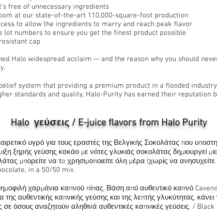
t’s free of unnecessary ingredients
room at our state-of-the-art 110,000-square-foot production
cess to allow the ingredients to marry and reach peak flavor
 lot numbers to ensure you get the finest product possible
resistant cap
arned Halo widespread acclaim — and the reason why you should never
y.
elief system that providing a premium product in a flooded industry 
gher standards and quality, Halo-Purity has earned their reputation
Halo γεύσεις / E-juice flavors from Halo Purity
αιρετικό υγρό για τους εραστές της Βελγικής Σοκολάτας που υποστηρ
μιξη ξηρής γεύσης κακάο με νότες γλυκιάς σοκολάτας δημιουργεί μι
άτας μπορείτε να τo χρησιμοποιείτε όλη μέρα (χωρίς να ανησυχείτε γι
hocolate, in a 50/50 mix.
δημοφιλή χαρμάνια καπνού πίπας. Βάση από αυθεντικό καπνό Cavend
α της αυθεντικής καπνικής γεύσης και της λεπτής γλυκύτητας, κάνει 
ε όσους αναζητούν αληθινά αυθεντικές καπνικές γεύσεις. / Black Ca