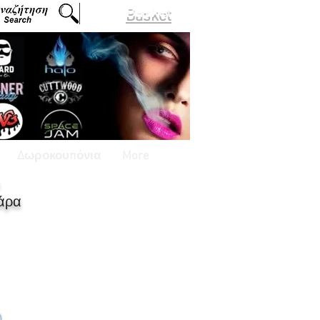
Basket
Δωροκουπόνια
More
άρα