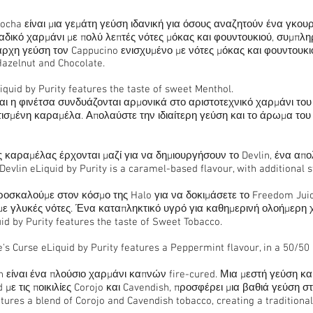
ocha είναι μια γεμάτη γεύση ιδανική για όσους αναζητούν ένα γκου
ναδικό χαρμάνι με πολύ λεπτές νότες μόκας και φουντουκιού, συμπλ
αρχη γεύση τον Cappucino ενισχυμένο με νότες μόκας και φουντουκιού
 Hazelnut and Chocolate.
Liquid by Purity features the taste of sweet Menthol.
αι η φινέτσα συνδυάζονται αρμονικά στο αριστοτεχνικό χαρμάνι του
ισμένη καραμέλα. Απολαύστε την ιδιαίτερη γεύση και το άρωμα το
ς καραμέλας έρχονται μαζί για να δημιουργήσουν το Devlin, ένα α
vlin eLiquid by Purity is a caramel-based flavour, with additional 
ροσκαλούμε στον κόσμο της Halo για να δοκιμάσετε το Freedom Jui
ε γλυκές νότες. Ένα καταπληκτικό υγρό για καθημερινή ολοήμερη χρ
 by Purity features the taste of Sweet Tobacco.
e's Curse eLiquid by Purity features a Peppermint flavour, in a 50/50
n είναι ένα πλούσιο χαρμάνι καπνών fire-cured. Μια μεστή γεύση κ
 με τις ποικιλίες Corojo και Cavendish, προσφέρει μια βαθιά γεύση 
tures a blend of Corojo and Cavendish tobacco, creating a traditional