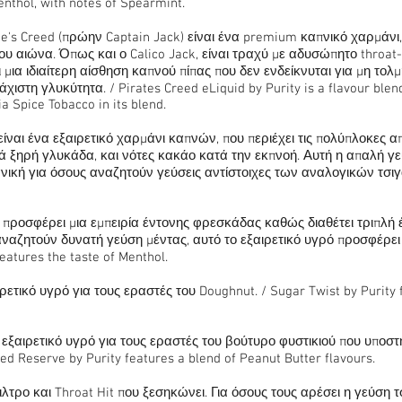
enthol, with notes of Spearmint.
te's Creed (πρώην Captain Jack) είναι ένα premium καπνικό χαρμάνι,
υ αιώνα. Όπως και ο Calico Jack, είναι τραχύ με αδυσώπητο throat-
ι μια ιδιαίτερη αίσθηση καπνού πίπας που δεν ενδείκνυται για μη τολ
ιστη γλυκύτητα. / Pirates Creed eLiquid by Purity is a flavour blend
ia Spice Tobacco in its blend.
είναι ένα εξαιρετικό χαρμάνι καπνών, που περιέχει τις πολύπλοκες 
ρά ξηρή γλυκάδα, και νότες κακάο κατά την εκπνοή. Αυτή η απαλή γεύ
ανική για όσους αναζητούν γεύσεις αντίστοιχες των αναλογικών τσιγ
o προσφέρει μια εμπειρία έντονης φρεσκάδας καθώς διαθέτει τριπλή
αναζητούν δυνατή γεύση μέντας, αυτό το εξαιρετικό υγρό προσφέρει
eatures the taste of Menthol.
ρετικό υγρό για τους εραστές του Doughnut. / Sugar Twist by Purity 
εξαιρετικό υγρό για τους εραστές του βούτυρο φυστικιού που υποστη
d Reserve by Purity features a blend of Peanut Butter flavours.
λτρο και Throat Hit που ξεσηκώνει. Για όσους τους αρέσει η γεύση 