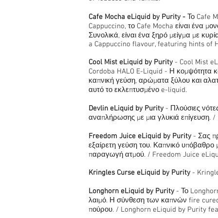
Cafe Mocha eLiquid by Purity -
Το Cafe M
Cappuccino, το Cafe Mocha είναι ένα μο
Συνολικά, είναι ένα ξηρό μείγμα με κυρί
a Cappuccino flavour, featuring hints of
Cool Mist eLiquid by Purity
- Cool Mist e
Cordoba HALO E-Liquid - Η κομψότητα κ
καπνική γεύση, αρώματα ξύλου και αλατ
αυτό το εκλεπτυσμένο e-liquid.
Devlin eLiquid by Purity
- Πλούσιες νότε
αναπλήρωσης με μια γλυκιά επίγευση. / De
Freedom Juice eLiquid by Purity
- Σας π
εξαίρετη γεύση του. Καπνικό υπόβαθρο μ
παραγωγή ατμού. / Freedom Juice eLiquid
Kringles Curse eLiquid by Purity
- Kringl
Longhorn eLiquid by Purity
- Το Longhor
λαιμό. Η σύνθεση των καπνών fire cured
πούρου. / Longhorn eLiquid by Purity fea