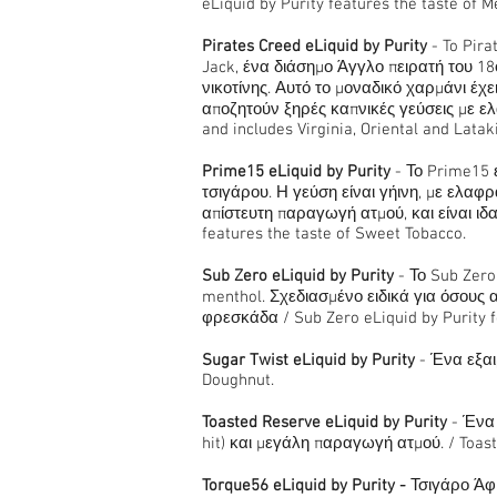
eLiquid by Purity features the taste of M
Pirates Creed eLiquid by Purity
- To Pira
Jack, ένα διάσημο Άγγλο πειρατή του 18ο
νικοτίνης. Αυτό το μοναδικό χαρμάνι έχε
αποζητούν ξηρές καπνικές γεύσεις με ελάχ
and includes Virginia, Oriental and Latak
Prime15 eLiquid by Purity
- Το Prime15 
τσιγάρου. Η γεύση είναι γήινη, με ελαφ
απίστευτη παραγωγή ατμού, και είναι ιδ
features the taste of Sweet Tobacco.
Sub Zero eLiquid by Purity
- Το Sub Zer
menthol. Σχεδιασμένο ειδικά για όσους 
φρεσκάδα / Sub Zero eLiquid by Purity f
Sugar Twist eLiquid by Purity
- Ένα εξαι
Doughnut.
Toasted Reserve eLiquid by Purity
- Ένα 
hit) και μεγάλη παραγωγή ατμού. / Toaste
Torque56 eLiquid by Purity -
Τσιγάρο Άφι