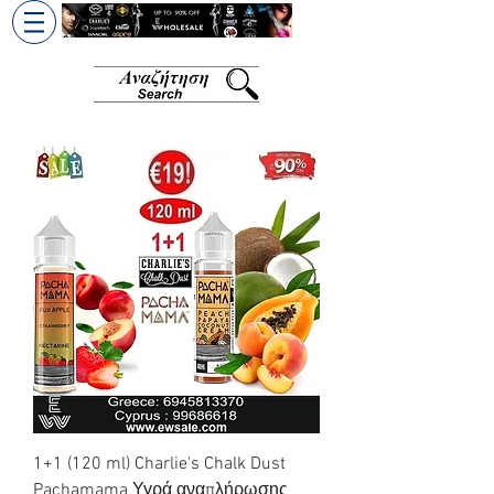
+30 6945813370
/
+357 99686618
1+1 (120 ml) Charlie's Chalk Dust
Pachamama Υγρά αναπλήρωσης