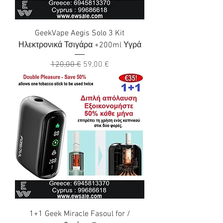
GeekVape Aegis Solo 3 Kit
Ηλεκτρονικά Τσιγάρα +200ml Υγρά
Κανονική τιμή
Τιμή Έκπτωσης
120,00 €
59,00 €
1+1 Geek Miracle Fasoul for /