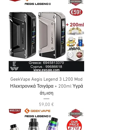
GeekVape Aegis Legend 3 L200 Mod
Ηλεκτρονικά Τσιγάρα + 200ml Υγρά
άτμιση
Τιμή
59,00 €