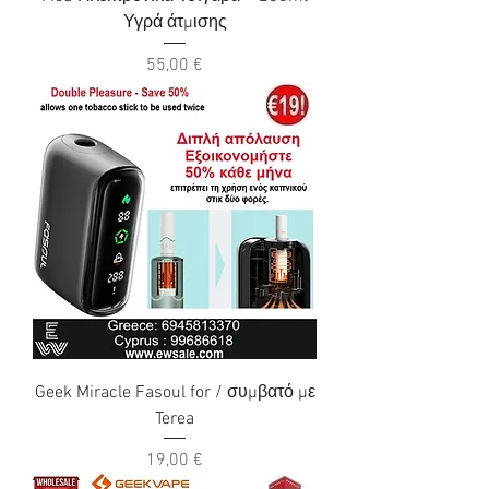
Υγρά άτμισης
Τιμή
55,00 €
Geek Miracle Fasoul for / συμβατό με
Terea
Τιμή
19,00 €