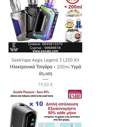
GeekVape Aegis Legend 3 L200 Kit
Ηλεκτρονικά Τσιγάρα + 200ml Υγρά
άτμιση
Τιμή
79,00 €