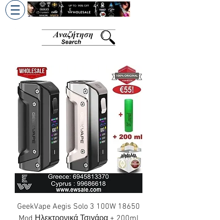
+30 6945813370
/
+357 99686618
GeekVape Aegis Solo 3 100W 18650
Mod Ηλεκτρονικά Τσιγάρα + 200ml