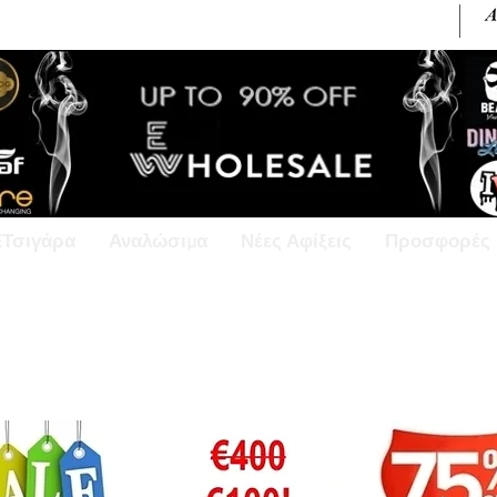
+30 6945813370 / +357 99686618
ΕΤσιγάρα
Αναλώσιμα
Νέες Αφίξεις
Προσφορές