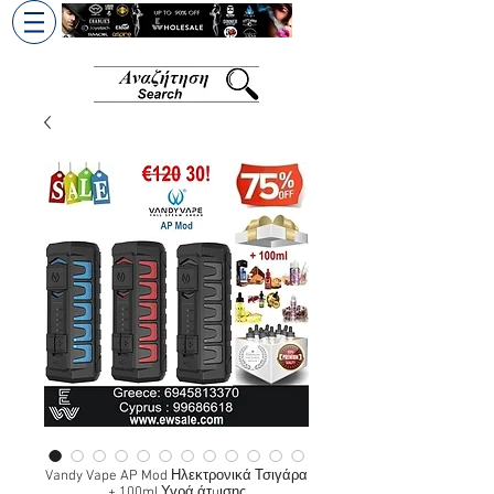
+30 6945813370
/
+357 99686618
Vandy Vape AP Mod Ηλεκτρονικά Τσιγάρα
+ 100ml Υγρά άτμισης