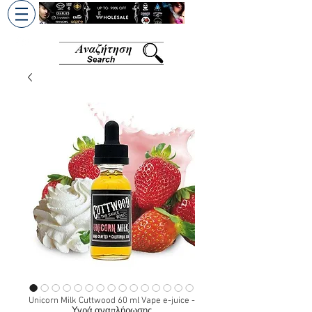
+30 6945813370
/
+357 99686618
Unicorn Milk Cuttwood 60 ml Vape e-juice -
Υγρά αναπλήρωσης