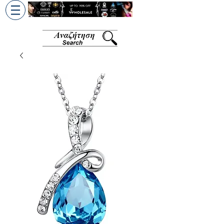
+30 6945813370
/
+357 99686618