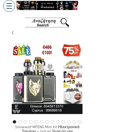
+30 6945813370
/
+357 99686618
Snowwolf MFENG Mini Kit Ηλεκτρονικά
Τσιγάρα + 240 ml Υγρά άτμιση