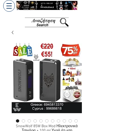
+30 6945813370
/
+357 99686618
SnowWolf 85W Box Mod Ηλεκτρονικά
Τσιγάρα + 100 ml Υγρά άτμιση