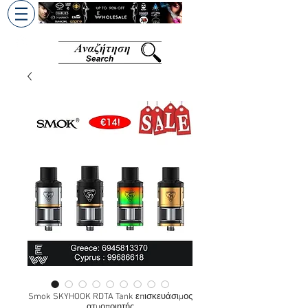
+30 6945813370
/
+357 99686618
Smok SKYHOOK RDTA Tank επισκευάσιμος
ατμοποιητής