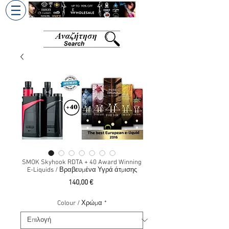
+30 6945813370
/
+357 99686618
SMOK Skyhook RDTA + 40 Award Winning
E-Liquids / Βραβευμένα Υγρά άτμισης
Τιμή
140,00 €
Colour / Χρώμα
*