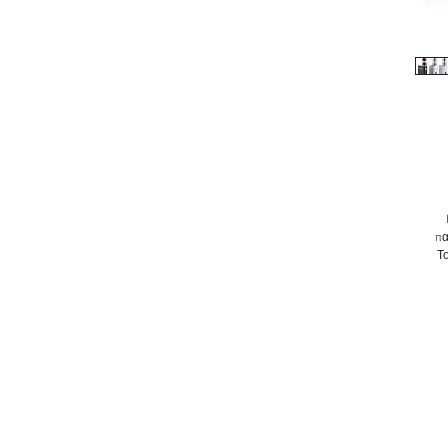
πα
Τ
he
t
s
t
k
wi