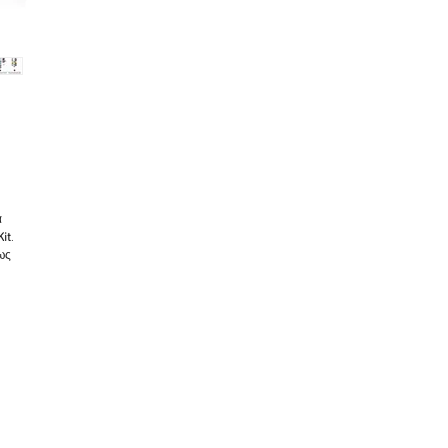
α
it
.
ως
 of
th
of
ct
ed
 of