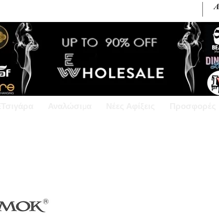
+30 6945813370 / +357 99686618
ΕΤσιγάρα
Αναλώσιμα
Νέες Αφίξεις
Προσφορές