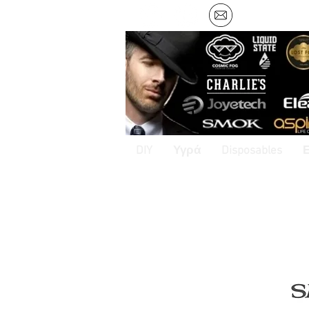
DIY
Υγρά
Disposables