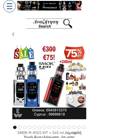
+30 6945813370
/
+357 99686618
SMOK R–KISS KIT + 240 ml Δημοφιλή
Υγρά Αναπλήρωσης, άτμισης