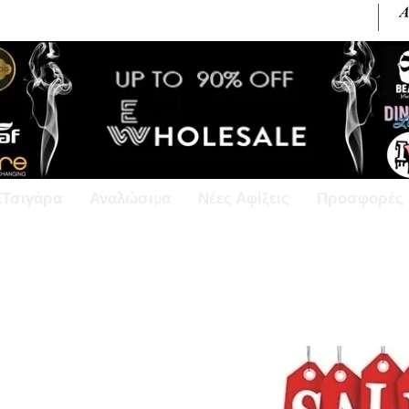
+30 6945813370 / +357 99686618
ΕΤσιγάρα
Αναλώσιμα
Νέες Αφίξεις
Προσφορές