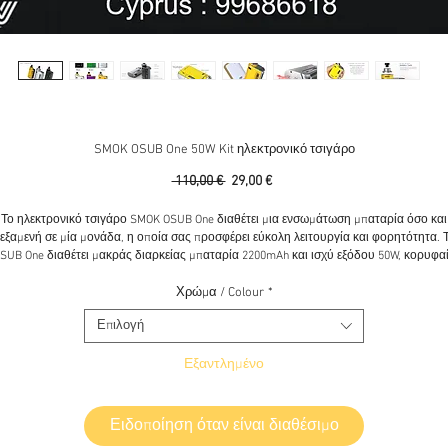
SMOK OSUB One 50W Kit ηλεκτρονικό τσιγάρο
Κανονική
Τιμή
 110,00 € 
29,00 €
τιμή
Έκπτωσης
Το ηλεκτρονικό τσιγάρο SMOK OSUB One διαθέτει μια ενσωμάτωση μπαταρία όσο και
εξαμενή σε μία μονάδα, η οποία σας προσφέρει εύκολη λειτουργία και φορητότητα. 
SUB One διαθέτει μακράς διαρκείας μπαταρία 2200mAh και ισχύ εξόδου 50W, κορυφα
πλήρωση και ρύθμιση ρυθμιζόμενου συστήματος ροής αέρα, κρυφή δεξαμενή 2,0ml,
εύκολη στην αναπλήρωση, καθώς και αναβαθμισμένο firmware.
Χρώμα / Colour
*
Επιλογή
Παράμετροι
Μέγεθος: 96,5 x 26 x 55 χιλιοστά
Εξαντλημένο
Χωρητικότητα μπαταρίας: 2200mAh
Κατάσταση αναμονής: <500uA
Υλικό: κράμα ψευδαργύρου
Εύρος ισχύος: 1 - 50W
Ειδοποίηση όταν είναι διαθέσιμο
Εύρος τάσης: 0,8 - 9V