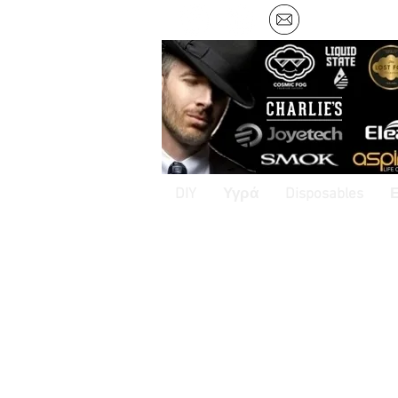
DIY
Υγρά
Disposables