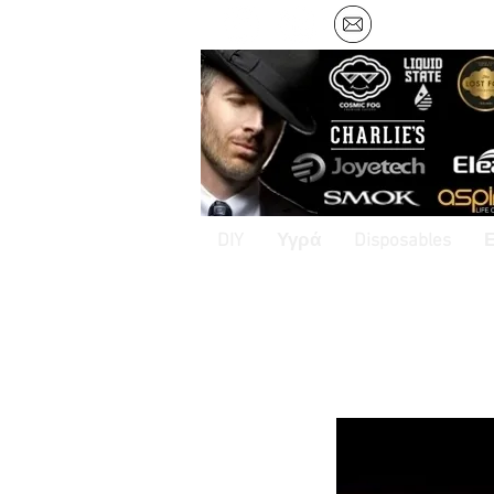
DIY
Υγρά
Disposables