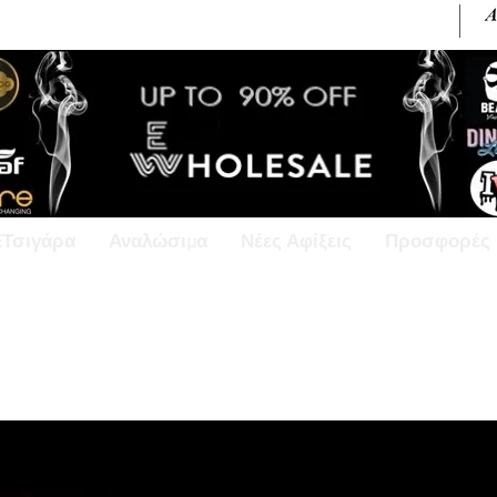
+30 6945813370 / +357 99686618
ΕΤσιγάρα
Αναλώσιμα
Νέες Αφίξεις
Προσφορές