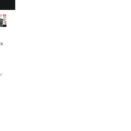
ης
π)
ετο
W
ση
 με
ες