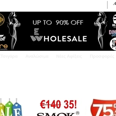
+30 6945813370 / +357 99686618
ΕΤσιγάρα
Αναλώσιμα
Νέες Αφίξεις
Προσφορές