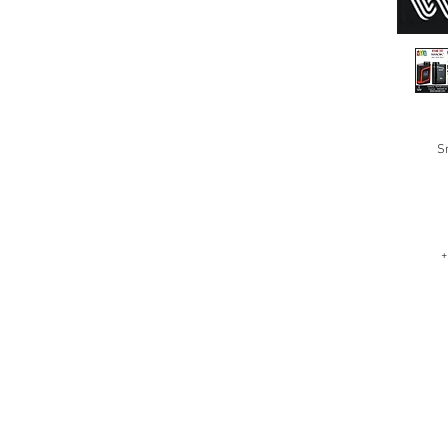
S
+
Mo
m
κα
π