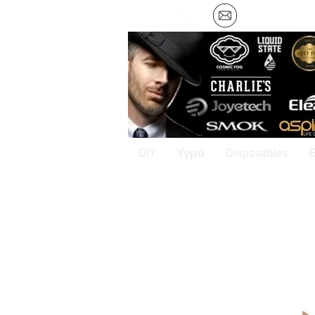
DIY
Υγρά
Disposables