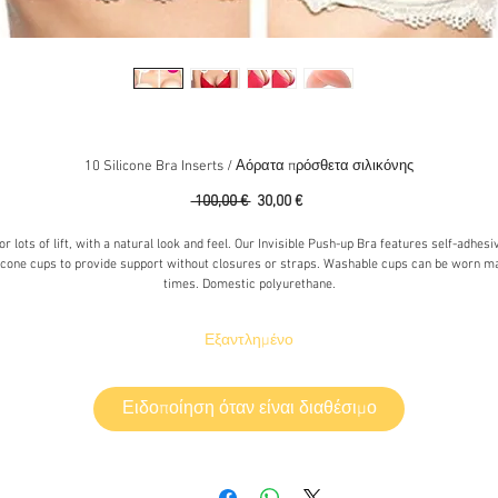
10 Silicone Bra Inserts / Αόρατα πρόσθετα σιλικόνης
Κανονική
Τιμή
 100,00 € 
30,00 €
τιμή
Έκπτωσης
or lots of lift, with a natural look and feel. Our Invisible Push-up Bra features self-adhesi
licone cups to provide support without closures or straps. Washable cups can be worn m
times. Domestic polyurethane.
Ιδανικά για ένα ακόμα πιο πλούσιο κι υπέροχο μπούστο και μια σαγηνευτική εμφάνιση
Εξαντλημένο
όσθετα Σιλικόνης, στο χρώμα σώματος που κάνουν το μπούστο να δείχνει πιο πλού
και ακόμα πιο σέξι!
Ειδοποίηση όταν είναι διαθέσιμο
Μαλακά, 'αόρατα' επιθέματα, άριστης ποιότητας, ιδανικά για κάθε απαιτητικό ντύσιμο
Διακριτικότητα, Μοναδική άνεση και τέλεια εφαρμογή!
Τύπος 'Modelling": ενισχυμένα πρόσθετα, ιδιαίτερα φορμαρισμένα, για να δίνουν