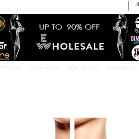
+30 6945813370 / +357 99686618
ΕΤσιγάρα
Αναλώσιμα
Νέες Αφίξεις
Προσφορές