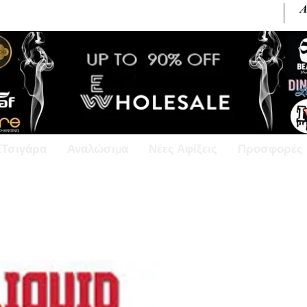
+30 6945813370 / +357 99686618
ΕΤσιγάρα
Αναλώσιμα
Νέες Αφίξεις
Προσφορές