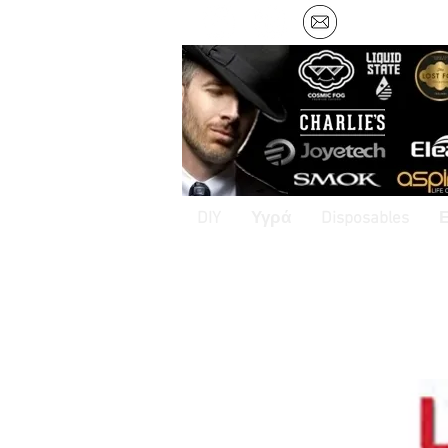
DIY
Υγρά
Disposables