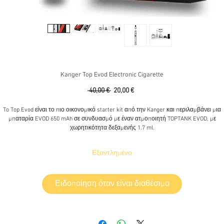
Kanger Top Evod Electronic Cigarette
Κανονική
Τιμή
 40,00 € 
20,00 €
τιμή
Έκπτωσης
To Top Evod είναι το πιο οικονομικό starter kit από την Kanger και περιλαμβάνει μια
μπαταρία EVOD 650 mAh σε συνδυασμό με έναν ατμοποιητή TOPTANK EVOD, με
χωρητικότητα δεξαμενής 1.7 ml.
Περιεχόμενα συσκευασίας: 1 x TOPTANK EVOD - 1 x EVOD μπαταρία -650mAh - 1 x
Εξαντλημένο
Ατμοποιητή VOCC-T 1.5ohm - 1 x 510 USB φορτιστή - 1 x Εγχειρίδιο χρήσης
Offer : Kanger Top Evod E-cigarette + 10 x 10ml Award Winning E-Liquids
Ειδοποίηση όταν είναι διαθέσιμο
nger presents a nice set up providing everything you need to start vaping straight away. 
you need to do is to fill it up with your favorite e-liquid, push the button and enjoy!