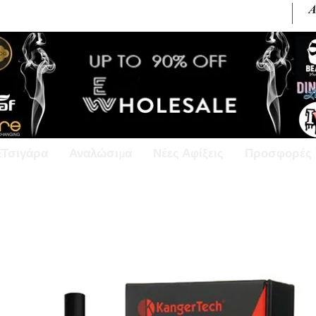
+30 6945813370 / +357 99686618
ΕΤσιγάρα
Αναλώσιμα
Νέες Αφίξεις
Προσφορές