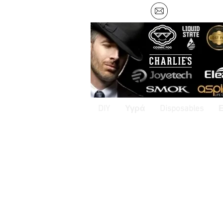
DIY
Υγρά
Disposables