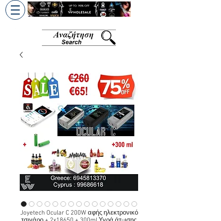
+30 6945813370
/
+357 99686618
Joyetech Ocular C 200W αφής ηλεκτρονικό
τσιγάρο + 2x18650 + 300ml Υγρά άτμισης