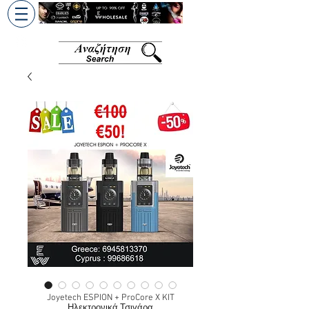
+30 6945813370
/
+357 99686618
Joyetech ESPION + ProCore X KIT
Ηλεκτρονικά Τσιγάρα