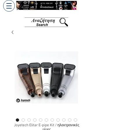
+30 6945813370
/
+357 99686618
Joyetech Elitar E-pipe Kit / ηλεκτρονικές
πίπες