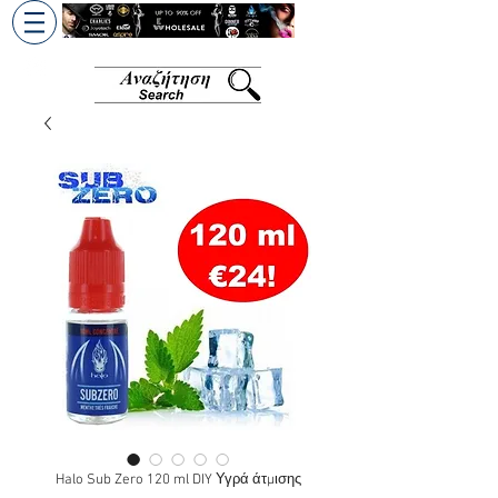
+30 6945813370
/
+357 99686618
Halo Sub Zero 120 ml DIY Υγρά άτμισης