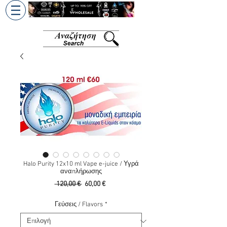
+30 6945813370
/
+357 99686618
Halo Purity 12x10 ml Vape e-juice / Υγρά
αναπλήρωσης
Κανονική
Τιμή
 120,00 € 
60,00 €
τιμή
Έκπτωσης
Γεύσεις / Flavors
*