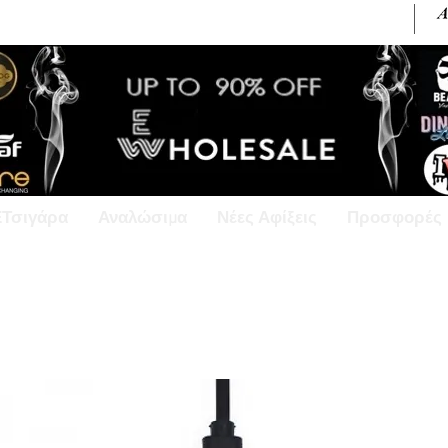
+30 6945813370 / +357 99686618
ΕΤσιγάρα
Αναλώσιμα
Νέες Αφίξεις
Προσφορές