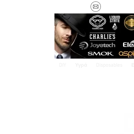
DIY
Υγρά
Disposables