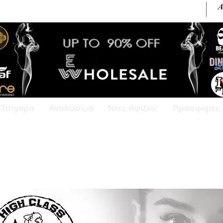
+30 6945813370 / +357 99686618
ΕΤσιγάρα
Αναλώσιμα
Νέες Αφίξεις
Προσφορές