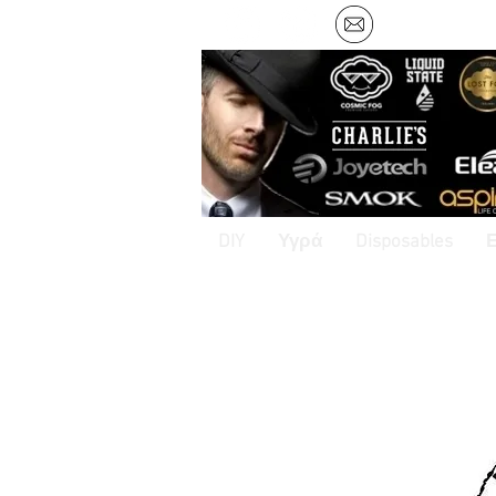
DIY
Υγρά
Disposables