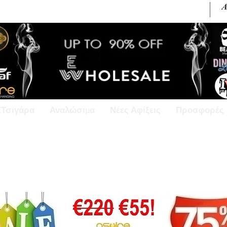
+30 6945813370 / +357 99686618
ΕΤσιγάρα
Αναλώσιμα
Νέες Αφίξεις
Προσφορές