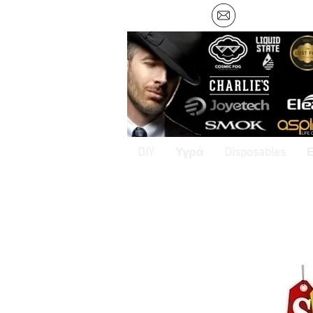
DIY
Υγρά
Disposables