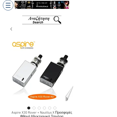
+30 6945813370
/
+357 99686618
Aspire X30 Rover + Nautilus X Προσφορές
Φθηνά Ηλεκτρονικά Τσιγάρα