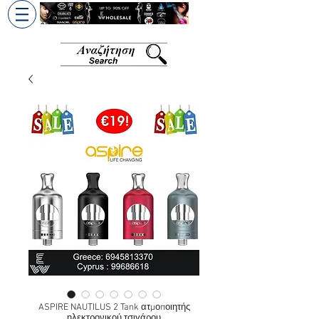
+30 6945813370
/
+357 99686618
ASPIRE NAUTILUS 2 Tank ατμοποιητής
ηλεκτρονικού τσιγάρου