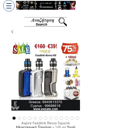
+30 6945813370
/
+357 99686618
Aspire Feedlink Revvo Squonk
Ηλεκτρονικά Τσιγάρα + 100 ml Υγρά