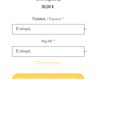
Τιμή
30,00 €
Γεύσεις / Flavors
*
Mg/Ml
*
Εξαντλημένο
Ειδοποίηση όταν είναι διαθέσιμο
Χρησιμοποιείστε τον κωδικό w50
Use code w50
Dinner Lady 60 ml Vape e-juice - Υγρά
αναπλήρωσης
Τα υγρά αναπλήρωσης Dinner Lady ξεκίνησαν
Ελλάδα :
+30 6945813370
από την Αγγλία και μας φέρνουν τις πλέον