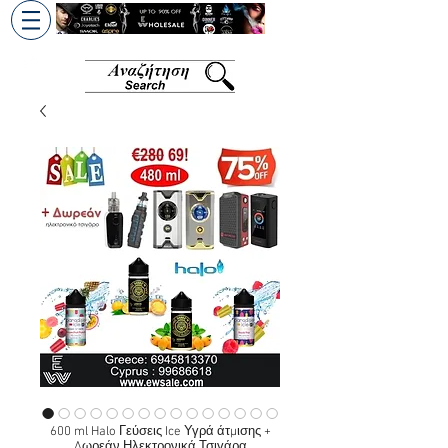
+30 6945813370
/
+357 99686618
600 ml Halo Γεύσεις Ice Υγρά άτμισης +
Δωρεάν Ηλεκτρονικά Τσιγάρα