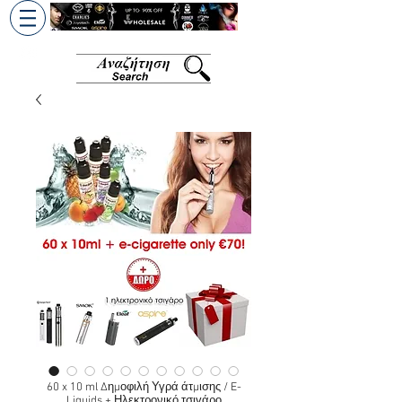
+30 6945813370
/
+357 99686618
60 x 10 ml Δημοφιλή Υγρά άτμισης / E-
Liquids + Ηλεκτρονικό τσιγάρο