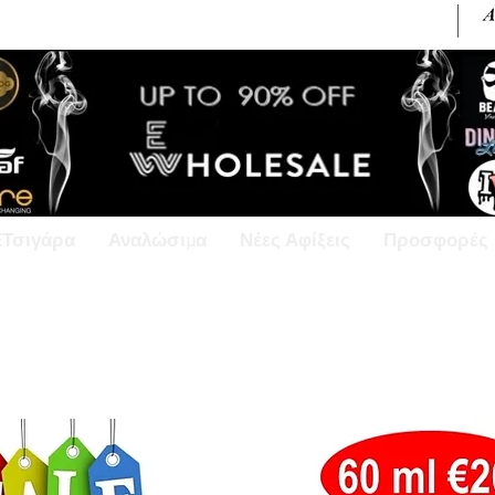
+30 6945813370 / +357 99686618
ΕΤσιγάρα
Αναλώσιμα
Νέες Αφίξεις
Προσφορές