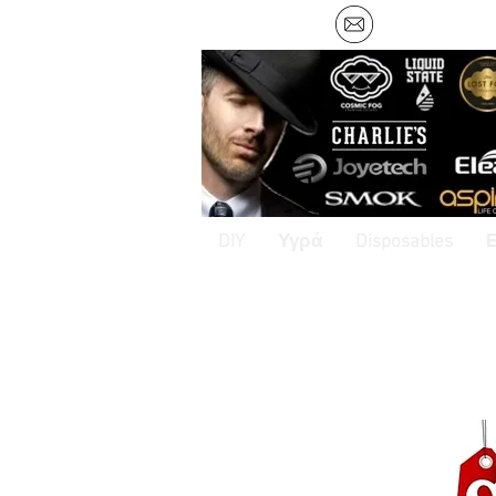
DIY
Υγρά
Disposables