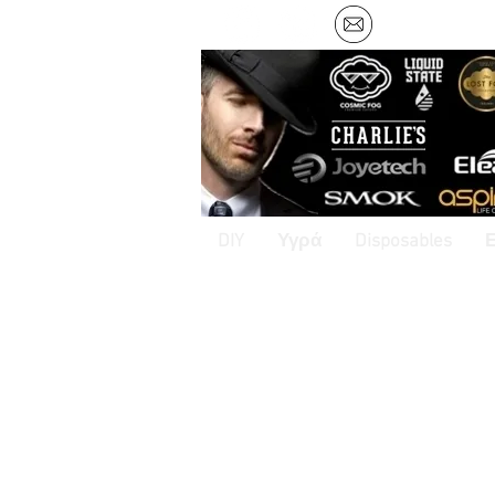
DIY
Υγρά
Disposables