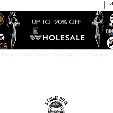
+30 6945813370 / +357 99686618
ΕΤσιγάρα
Αναλώσιμα
Νέες Αφίξεις
Προσφορές