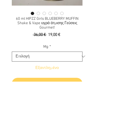
60 ml HIPZZ Girls BLUEBERRY MUFFIN
Shake & Vape υγρά άτμισης Γεύσεις
Gourmet!
Κανονική
Τιμή
 36,00 € 
19,00 €
τιμή
Έκπτωσης
Mg
*
Εξαντλημένο
Ειδοποίηση όταν είναι διαθέσιμο
60 ml Προσφορά Βραβευμένα Easy 2
Mix Shake 'n' Vape DIY υγρά αναπλήρωσης /
άτμισης Γεύσεις Gourmet!
BLUEBERRY MUFFIN - Νόστιμο και γλυκό
κεκάκι με μπλε μούρα. Το εκπληκτικό