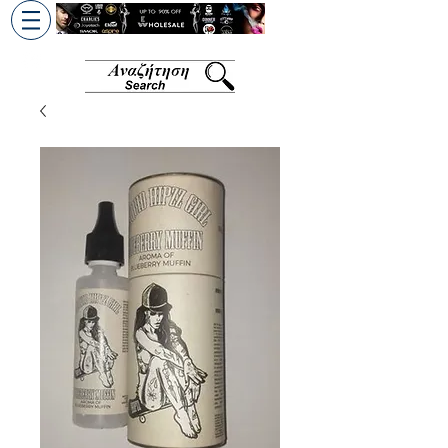
+30 6945813370
/
+357 99686618