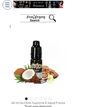
+30 6945813370
/
+357 99686618
60 ml (6x10ml) Supreme E-liquid France
Υγρά αναπλήρωσης