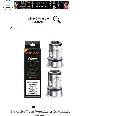
+30 6945813370
/
+357 99686618
5 x Aspire Tigon Ανταλλακτικές κεφαλές -
αντιστάσεις