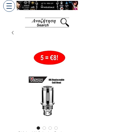
+30 6945813370
/
+357 99686618