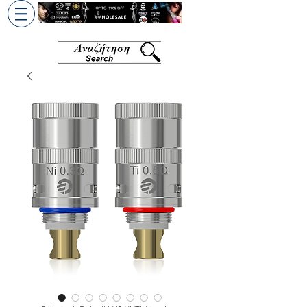
+30 6945813370
/
+357 99686618