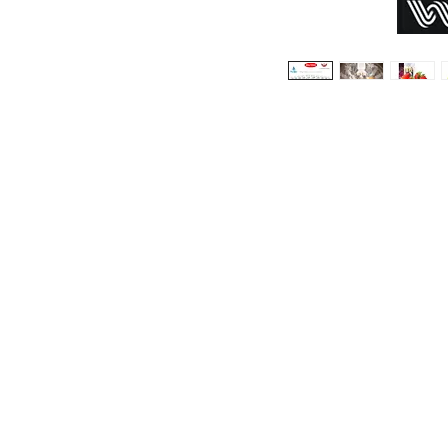
ιδ
μυ
w