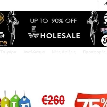
+30 6945813370 / +357 99686618
ΕΤσιγάρα
Αναλώσιμα
Νέες Αφίξεις
Προσφορές