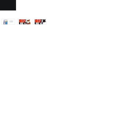
οχη
uds
de
α