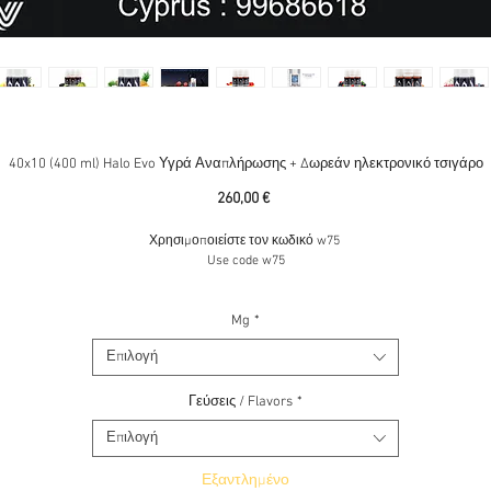
40x10 (400 ml) Halo Evo Υγρά Αναπλήρωσης + Δωρεάν ηλεκτρονικό τσιγάρο
Τιμή
260,00 €
Χρησιμοποιείστε τον κωδικό w75
Use code w75
40 x 10 ml (400 ml) Halo Evo Platinum Sample Box - ποικιλία Υγρά Αναπλήρωσης
+ Δωρεάν ηλεκτρονικό τσιγάρο
Mg
*
Επιλογή
Halo Evo Cookie Karma
Υγρά Αναπλήρωσης - Το Cookie Karma είναι μια γεμάτη γεύση
ανική για όσους αναζητούν ένα γκουρμέ μπισκότο. θα σας δώσει την γλυκιά και υπέρ
ρωδιά του φρεσκοψημένου μπισκότου με μια κρεμώδη υφή. / Enlighten your taste b
Γεύσεις / Flavors
*
ith this gourmet cookies and cream blend. Savor the rich flavors of delectable homema
Επιλογή
cookie crumbles and sweet, slow-churned vanilla ice cream.
Halo Evo Solar Smash
Υγρά Αναπλήρωσης
- Επιδόρπιο με βατόμουρα, ζάχαρη, και μι
Εξαντλημένο