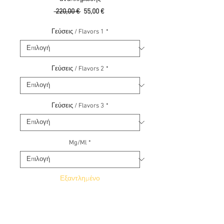
Κανονική
Τιμή
 220,00 € 
55,00 €
τιμή
Έκπτωσης
Γεύσεις / Flavors 1
*
Γεύσεις / Flavors 2
*
Γεύσεις / Flavors 3
*
Mg/Ml
*
Εξαντλημένο
Ειδοποίηση όταν είναι διαθέσιμο