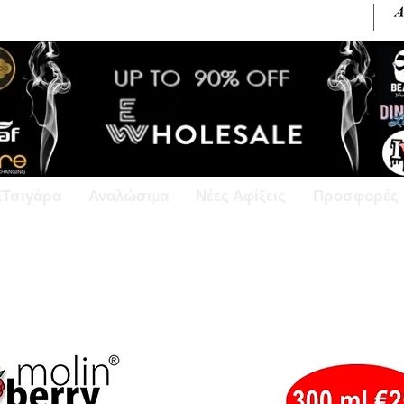
+30 6945813370 / +357 99686618
ΕΤσιγάρα
Αναλώσιμα
Νέες Αφίξεις
Προσφορές