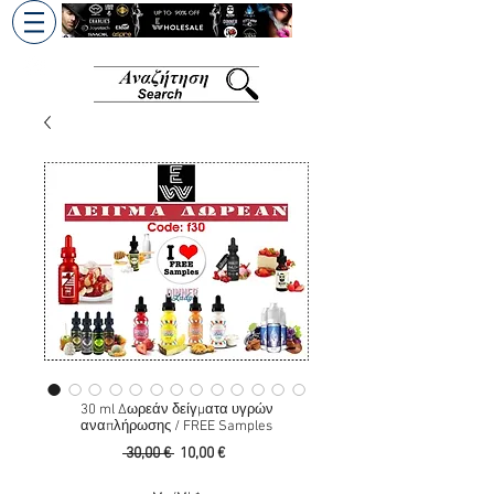
+30 6945813370
/
+357 99686618
30 ml Δωρεάν δείγματα υγρών
αναπλήρωσης / FREE Samples
Κανονική
Τιμή
 30,00 € 
10,00 €
τιμή
Έκπτωσης