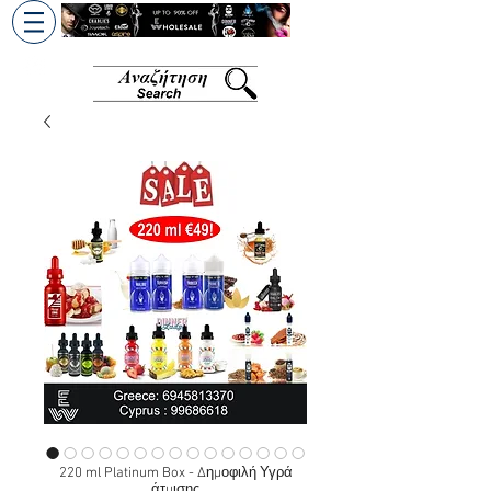
+30 6945813370
/
+357 99686618
220 ml Platinum Box - Δημοφιλή Υγρά
άτμισης