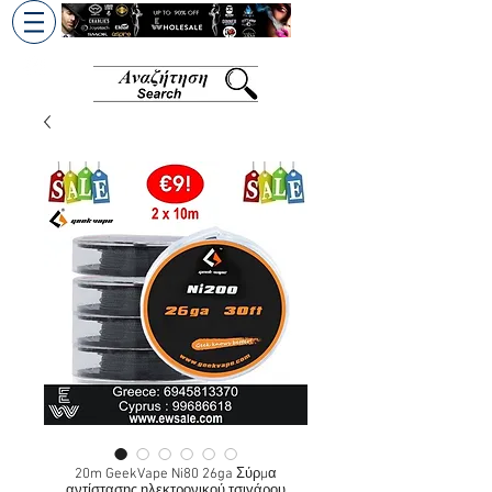
+30 6945813370
/
+357 99686618
20m GeekVape Ni80 26ga Σύρμα
αντίστασης ηλεκτρονικού τσιγάρου